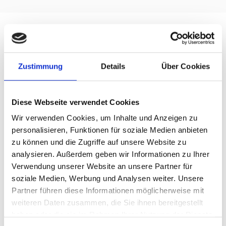
Informationen zur Online-
Streitbeilegung
Zustimmung
Details
Über Cookies
gemäß Art. 14 Abs. 1 ODR-VO
Die
EU
-Kommission bietet die Möglichkeit zur Online-
Diese Webseite verwendet Cookies
Streitbeilegung auf einer von ihr betriebenen Plattform
Wir verwenden Cookies, um Inhalte und Anzeigen zu
(sog. „OS-Plattform“). Die
OS
-Plattform kann als Anlaufstelle
personalisieren, Funktionen für soziale Medien anbieten
zur außergerichtlichen Beilegung von Streitigkeiten aus
zu können und die Zugriffe auf unsere Website zu
Online-Kaufverträgen oder Dienstleistungsverträgen
dienen. Diese Plattform ist über den externen Link
analysieren. Außerdem geben wir Informationen zu Ihrer
http://ec.europa.eu/consumers/odr
zu erreichen.
Verwendung unserer Website an unsere Partner für
soziale Medien, Werbung und Analysen weiter. Unsere
Partner führen diese Informationen möglicherweise mit
Datenschutz
weiteren Daten zusammen, die Sie ihnen bereitgestellt
haben oder die sie im Rahmen Ihrer Nutzung der Dienste