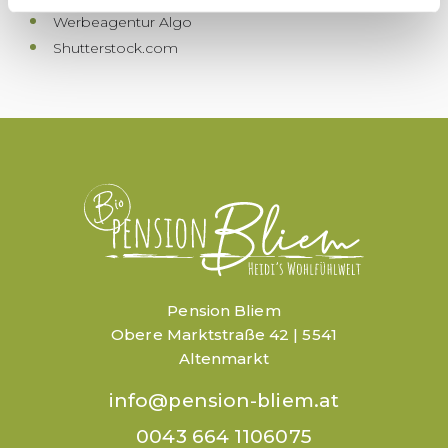
l
Werbeagentur Algo
Shutterstock.com
Pension Bliem
Obere Marktstraße 42 | 5541
Altenmarkt
info@pension-bliem.at
0043 664 1106075