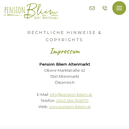
E
T
-
:
M
0
a
0
i
4
RECHTLICHE HINWEISE &
l
3
COPYRIGHTS
s
6
e
6
Impressum
n
4
d
1
e
1
Pension Bliem Altenmarkt
n
0
Obere Marktstraße 42
6
5541 Altenmarkt
0
Österreich
7
5
E-Mail:
info@pension-bliem.at
Telefon:
0043 664 1106075
Web:
www.pension-bliem.at